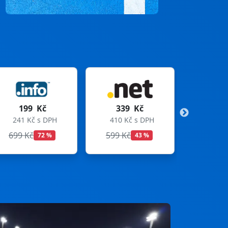
339 Kč
299 Kč
410 Kč s DPH
362 Kč s DPH
599 Kč
699 Kč
43 %
57 %