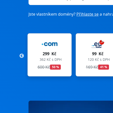
Jste vlastníkem domény?
Přihlaste se
a nahra
299 Kč
99 Kč
275 
362 Kč s DPH
120 Kč s DPH
333 Kč 
600 Kč
169 Kč
299 Kč
50 %
41 %