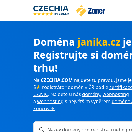
Doména
janika.cz
je
Registrujte si domé
trhu!
Na
CZECHIA.COM
najdete tu pravou. Jsme je
5
★
registrátor domén v ČR podle
certifikac
CZ.NIC
. Najdete u nás
domény
,
webhosting
a
webhosting
s největším výběrem
doménov
koncovek
.
Název domény k registraci nebo převodu