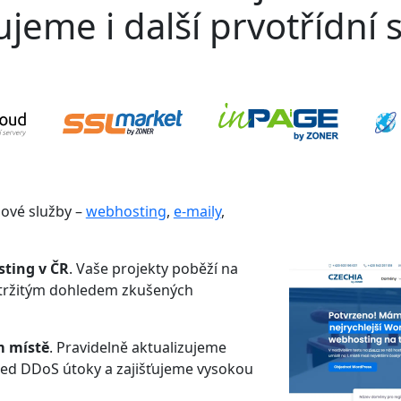
jeme i další prvotřídní s
gové služby –
webhosting
,
e-maily
,
sting v ČR
. Vaše projekty poběží na
etržitým dohledem zkušených
m místě
. Pravidelně aktualizujeme
řed DDoS útoky a zajišťujeme vysokou