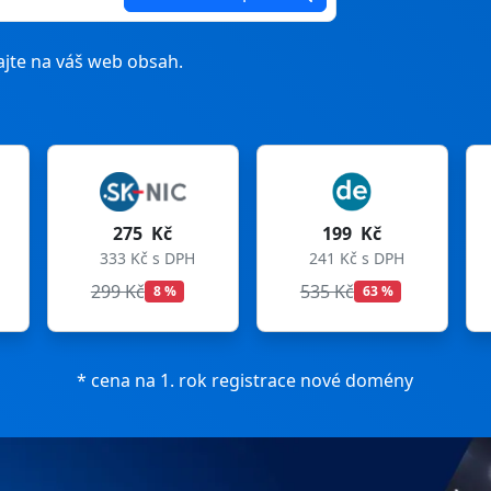
jte na váš web obsah.
Kč
199 Kč
199 Kč
s DPH
241 Kč s DPH
241 Kč s DPH
535 Kč
699 Kč
8 %
63 %
72 %
* cena na 1. rok registrace nové domény