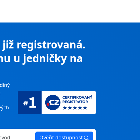
 již registrovaná.
nu u jedničky na
diný
e
ých
Ověřit dostupnost